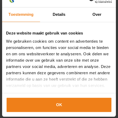
Toestemming
Details
Over
053 428 24 28
Deze website maakt gebruik van cookies
We gebruiken cookies om content en advertenties te
personaliseren, om functies voor social media te bieden
en om ons websiteverkeer te analyseren. Ook delen we
informatie over uw gebruik van onze site met onze
partners voor social media, adverteren en analyse. Deze
partners kunnen deze gegevens combineren met andere
informatie die u aan ze heeft verstrekt of die ze hebben
info@maxaarts.nl
verzameld op basis van uw gebruik van hun services.
OK